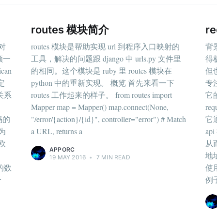
routes 模块简介
r
对
routes 模块是帮助实现 url 到程序入口映射的
背
回顾一
工具，解决的问题跟 django 中 urls.py 文件里
得
can
的相同。这个模块是 ruby 里 routes 模块在
但
制定
python 中的重新实现。 概览 首先来看一下
专
关系
routes 工作起来的样子。 from routes import
它
Mapper map = Mapper() map.connect(None,
re
 码的
"/error/{action}/{id}", controller="error") # Match
它
为
a URL, returns a
a
欧
从
APPORC
地址：
19 MAY 2016
•
7 MIN READ
的数
使
一
例子