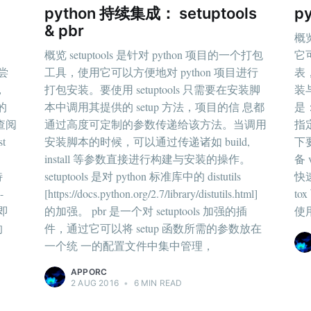
python 持续集成： setuptools
p
& pbr
概览
概览 setuptools 是针对 python 项目的一个打包
它可
尝
工具，使用它可以方便地对 python 项目进行
表，
，
打包安装。要使用 setuptools 只需要在安装脚
装
的
本中调用其提供的 setup 方法，项目的信 息都
是：
查阅
通过高度可定制的参数传递给该方法。当调用
指定
t
安装脚本的时候，可以通过传递诸如 build,
下
install 等参数直接进行构建与安装的操作。
备 
特
setuptools 是对 python 标准库中的 distutils
快
-
[https://docs.python.org/2.7/library/distutils.html]
to
 即
的加强。 pbr 是一个对 setuptools 加强的插
使
的
件，通过它可以将 setup 函数所需的参数放在
一个统 一的配置文件中集中管理，
APPORC
2 AUG 2016
•
6 MIN READ