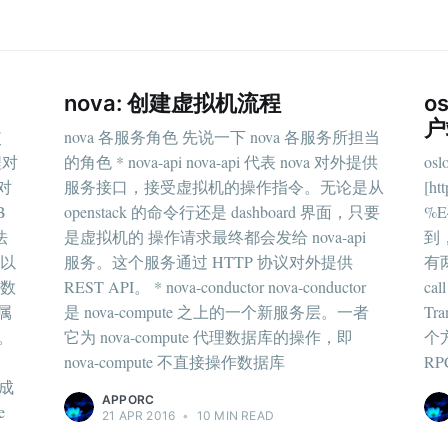
nova: 创建虚拟机流程
os
户
使
nova 各服务角色 先说一下 nova 各服务所担当
程对
的角色 * nova-api nova-api 代表 nova 对外提供
os
cribe to apporc's
对
服务接口，接受虚拟机的操作指令。无论是从
[ht
B
openstack 的命令行还是 dashboard 界面，只要
%E
法
是虚拟机的 操作请求最终都会发给 nova-api
到，
p to date! Get all the latest & greatest posts de
 以
服务。这个服务通过 HTTP 协议对外提供
有
straight to your inbox
机数
REST API。 * nova-conductor nova-conductor
ca
属
是 nova-compute 之上的一个新服务层。一者
Tr
库。
它为 nova-compute 代理数据库的操作，即
个方
nova-compute 不直接操作数据库
RP
Subscr
生成
APPORC
e
21 APR 2016
•
10 MIN READ