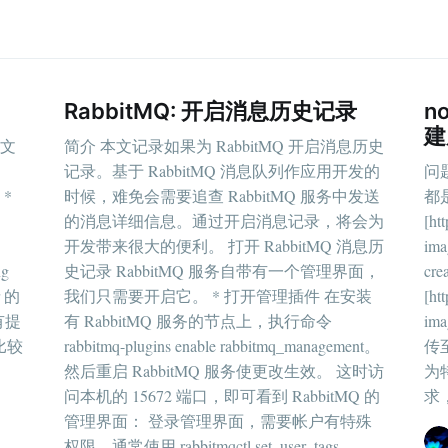
RabbitMQ: 开启消息历史记录
n
建
置文
简介 本文记录如果为 RabbitMQ 开启消息历史
记录。基于 RabbitMQ 消息队列作应用开发的
问题
 *
时候，难免会需要追查 RabbitMQ 服务中发送
都是
的消息详细信息。通过开启消息记录，将会为
[ht
开发带来很大的便利。 打开 RabbitMQ 消息历
im
g
史记录 RabbitMQ 服务自带有一个管理界面，
cre
r 的
我们只需要开启它。 * 打开管理插件 在安装
[ht
有提
有 RabbitMQ 服务的节点上，执行命令
im
比较
rabbitmq-plugins enable rabbitmq_management。
传
然后重启 RabbitMQ 服务使更改生效。 这时访
为
问本机的 15672 端口，即可看到 RabbitMQ 的
求，
管理界面： 登录管理界面，需要帐户有特殊
权限，通常使用 rabbitmqctl set_user_tags