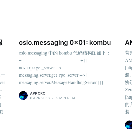
服
oslo.messaging 0x01: kombu
A
oslo.messaging 中的 kombu 代码结构图如下：
背景
+----------------------------------------+ | |
AM
nova.rpc.get_server -->
[ht
 这一
messaging.server.get_rpc_server --> |
装
er
messaging.server.MessageHandlingServer | | |
协议
-
Ze
APPORC
等每一
[ht
6 APR 2016
•
9 MIN READ
的
的
拟
装，