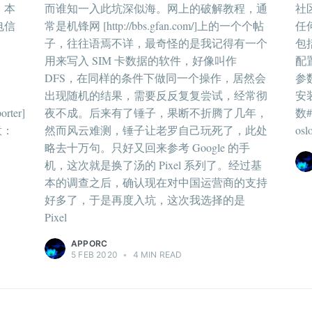
。本
而谁知一入此坑深似海。网上的破解教程，通
社
电信
常是机锋网 [http://bbs.gfan.com/]上的一个个帖
任何
子，往往语焉不详，最奇怪的是我记得有一个
包
装
用来写入 SIM 卡数据的软件，好像叫作
配置
DFS，在同样的条件下做同一个操作，居然会
参
出现随机的结果，需要反反复复尝试，经常彻
安装 
orter]
夜不成。后来有了锤子，果断不折腾了几年，
数#!
意：
然而风云难测，锤子让老罗自己玩死了，此处
osl
略去十万句。只好又回来参考 Google 的手
机，这次就是换了汤的 Pixel 系列了。经过基
本的调查之后，确认现在对中国运营商的支持
好多了，于是再度入坑，这次我选择的是
Pixel
APPORC
5 FEB 2020
•
4 MIN READ